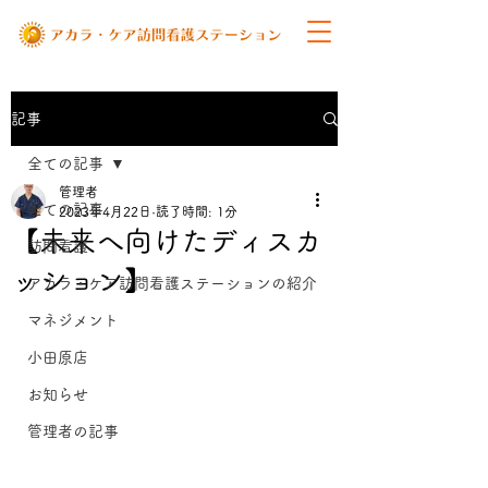
記事
全ての記事
管理者
全ての記事
2023年4月22日
読了時間: 1分
【未来へ向けたディスカ
訪問看護
ッション】
アカラ・ケア訪問看護ステーションの紹介
マネジメント
小田原店
お知らせ
管理者の記事