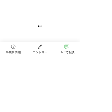
コメント
事業所情報
エントリー
LINEで相談
”チームの力”とは
勉強しなければ置いて
コメントを追加…
いかれるだけ
運営
Akala Care Design 株式会社