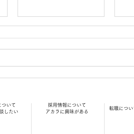
退院後の在宅ケアってどうな
逃げ
ってるの？現場から見える“地
は？
域医療”のリアル～病院では見
見せ
について
​採用情報について
​転職につ
えない「その後の物語」が、
キル
相談したい
​アカラに興味がある
訪問看護にはある～
間力