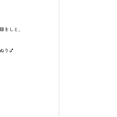
録をしと、
り💅