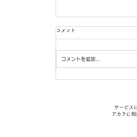
コメント
コメントを追加…
病院では味わえなかった。
「一人の人生に深く関われ
る」訪問看護という仕事
​サービス
​アカラに