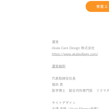
事業エ
運営
Akala Care Design 株式会社
https://www.akalavillage.com/
​運営細則
代表取締役社長
福田 真
​医学博士 総合内科専門医 リウマ
サイトデザイン
​北澤 虎瑠（Akala Fitness所属）