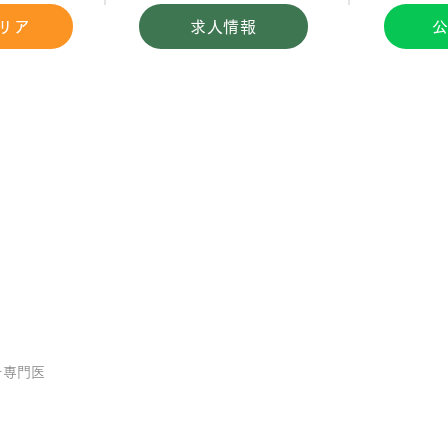
リア
求人情報
公
チ専門医