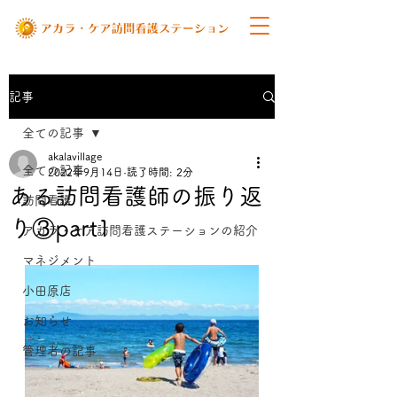
記事
全ての記事
akalavillage
全ての記事
2022年9月14日
読了時間: 2分
ある訪問看護師の振り返
訪問看護
り③part1
アカラ・ケア訪問看護ステーションの紹介
マネジメント
小田原店
お知らせ
管理者の記事