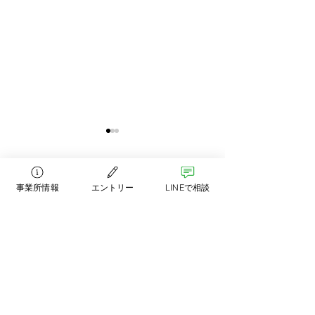
事業所情報
エントリー
LINEで相談
コメント
勉強しなければ置いて
【2箇所の訪問看
コメントを追加…
いかれるだけ
ーション管理】