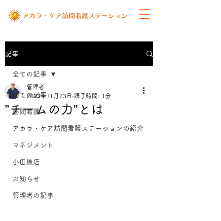
記事
全ての記事
管理者
全ての記事
2023年11月23日
読了時間: 1分
”チームの力”とは
訪問看護
アカラ・ケア訪問看護ステーションの紹介
マネジメント
小田原店
お知らせ
管理者の記事