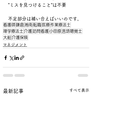
”ミスを見つけること”は不要
不足部分は補い合えばいいのです。
看護師
鎌倉
湘南
転職
医療
作業療法士
理学療法士
介護
訪問看護
小田原
言語聴覚士
大船
介護保険
マネジメント
すべて表示
最新記事