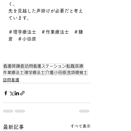
く、
先を見越した声掛けが必要だと考え
ています。
＃理学療法士　＃作業療法士　＃鎌
倉　＃小田原
看護師
鎌倉
訪問看護ステーション
転職
医療
作業療法士
理学療法士
介護
小田原
言語聴覚士
訪問看護
すべて表示
最新記事