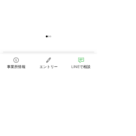
コメント
事業所情報
エントリー
LINEで相談
退院後の在宅ケアって
逃げない人材が育
コメントを追加…
どうなってるの？現場
場とは？採用Q&
から見える“地域医療”の
側、全部見せます
リアル～病院では見え
接で見るのはスキ
運営
ない「その後の物語」
ゃなく、“にじみ
Akala Care Design 株式会社