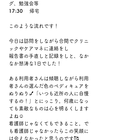
グ、勉強会等
17:30　 
帰宅
このような流れです！
今日は訪問をしながら合間でクリニ
ックやケアマネに連絡をし
報告書の手直しと記録をしと、なか
なか怒涛な1日でした！
ある利用者さんは傾聴しながら利用
者さんの選んだ色のペディキュアを
ぬりぬり💅「いつも近所の人に自慢
するの！」とにっこり。何歳になっ
ても素敵なものは心を明るくします
よね☺️
看護師じゃなくてもできること。で
も看護師じゃなかったらこの笑顔に
は会えなかったと思うのです🥰