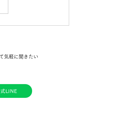
ない人材が育つ職場と
採用Q&Aの裏側、全部
ます～面接で見るのはス
いて気軽に聞きたい
じゃなく、“にじみ出る人
”～
式LINE