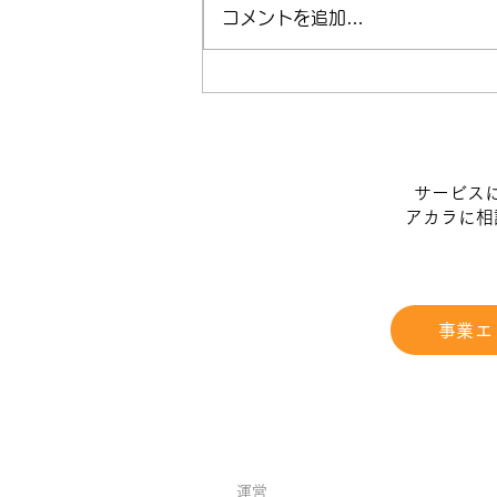
コメントを追加…
病院では味わえなかった。
「一人の人生に深く関われ
る」訪問看護という仕事
​サービス
​アカラに
事業エ
運営