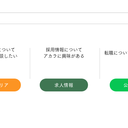
退院後の在宅ケアってどうな
逃げ
ってるの？現場から見える“地
は？
域医療”のリアル～病院では見
見せ
について
​採用情報について
​転職につ
えない「その後の物語」が、
キル
相談したい
​アカラに興味がある
訪問看護にはある～
間力
リア
求人情報
公