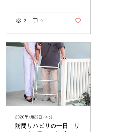
オンコールです。 「夜中
に呼ばれるんでしょう？」
「携帯を持って帰るなん
て、休んだ気がしない」
2
0
「一人で夜、判断できる自
信がない」 この不安は、
まったく正当なものです。
ごまかす必要はありませ
ん。オンコールは、訪問看
護という仕事に確かに存在
する負担です。 ただし
——「オンコール＝毎晩呼
び出される」というイメー
ジは、実態とかなり違いま
す。 この記事では、オン
コールの実際を、感情では
なく構造で分解します。
そもそもオンコールとは何
か（制度から理解する）
「なんとなく夜の待機」と
思われがちですが、オンコ
2026年7月22日
∙
4
分
ールには明確な制度的裏付
訪問リハビリの一日｜リ
けがあります。 24時間対
応体制加算（医療保険）／