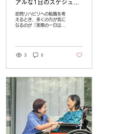
アルな1日のスケジュー
緊急時訪問看護加算（介護
ルを紹介
保険） 訪問看護ステーシ
訪問リハビリへの転職を考
ョンが「24時間、いつでも
えるとき、多くの方が気に
連絡が取れて、必要なら訪
なるのが「実際の一日はど
問します」という体制を届
う流れるのか」という点で
け出ると、この加算が算定
はないでしょうか。病院の
できます。 利用者さん側
ように決まった場所で働く
から見れば、月額数百円〜
わけではないからこそ、移
千円程度の負担で、24時間
動や記録、休憩の取り方な
3
0
つながる安心を買っている
ど、リアルな働き方が見え
ということです。 つまり
づらいものです。 この記
オンコールとは、 「必ず
事では、訪問看護ステーシ
訪問するサービス」ではな
ョンで働く療法士の標準的
く...
な一日を、時間を追って具
体的にご紹介します。あく
まで一例ですが、転職後の
働き方をイメージする手が
かりにしていただければと
思います。