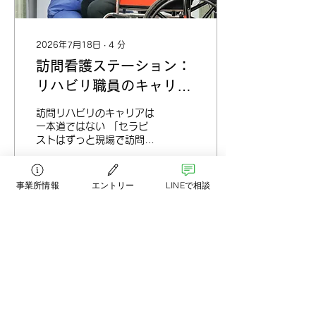
2026年7月18日
∙
4
分
訪問看護ステーション：
リハビリ職員のキャリア
パスと年収のリアル
訪問リハビリのキャリアは
一本道ではない 「セラピ
ストはずっと現場で訪問を
続けるだけ」と思われがち
ですが、訪問看護ステーシ
ョンでのキャリアパスは意
事業所情報
エントリー
LINEで相談
外と多様です。大きく分け
て、次のような方向性があ
0
0
ります。 ひとつは、臨床
の専門性を深める道です。
脳血管疾患、神経難病、呼
吸器、看取り期など、在宅
で出会う幅広い疾患・病期
もっと見る
に対応するなかで、特定領
域の専門性を磨いていくキ
ャリアです。学会発表や認