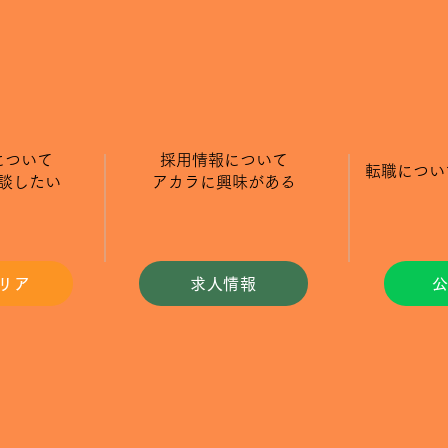
について
​採用情報について
​転職につ
相談したい
​アカラに興味がある
リア
求人情報
公