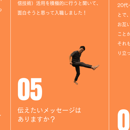
い
信技術）活用を積極的に行うと聞いて、
20
わ
面白そうと思って入職しました！
とで
お互
こと
​そ
り立
05
0
伝えたいメッセージは
イ
ありますか？