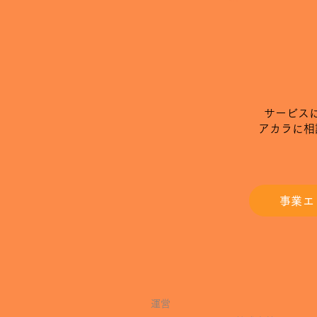
​サービス
​アカラに
事業エ
運営