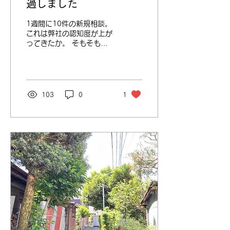
過しました
1週間に10件の新規相談。
これは弊社の認知度が上が
ってきたか。 そもそも神
奈川県西部の在宅サービス
供給量が低いのか。 利用
者さんの特徴は、ガン末期
の方が常に5,6人いる事。
人生の結びを迎える時期を
103
0
1
サポートし、 少しでも生
活が楽になると良いし、
笑顔で過ごせると良い。...