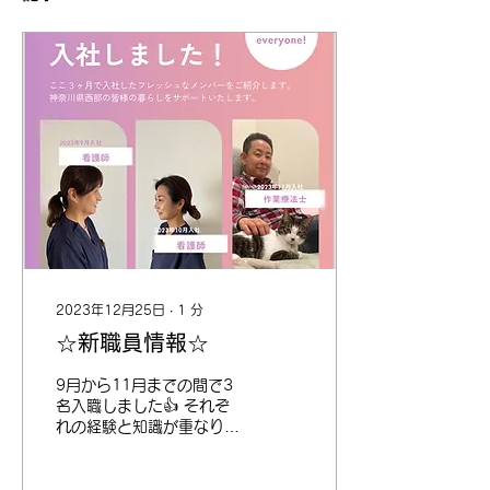
2023年12月25日
∙
1
分
☆新職員情報☆
9月から11月までの間で3
名入職しました👍 それぞ
れの経験と知識が重なり合
い、 お互いが尊重し合え
るチームが出来上がってき
ました😃 引き続き、よろ