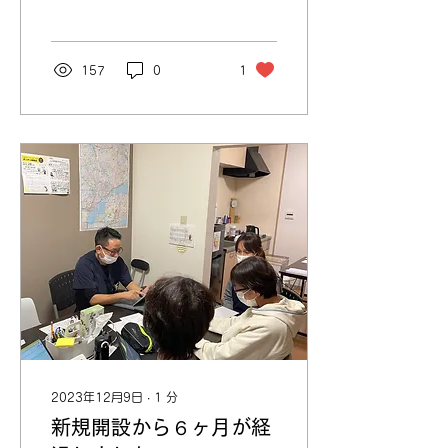
しくお願いします😁 #神奈
川 #鎌倉 #小田原
157
0
1
2023年12月9日
∙
1
分
新規開設から６ヶ月が経