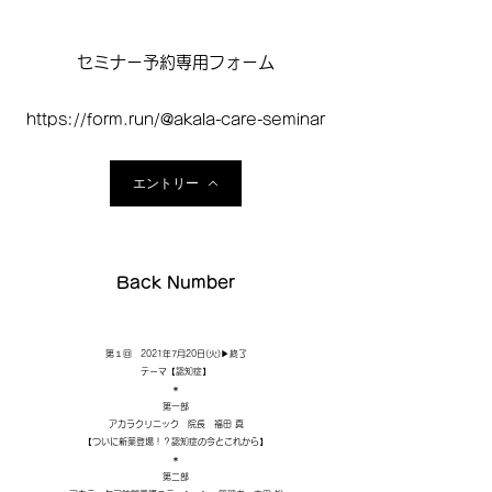
セミナー予約専用フォーム
https://form.run/@akala-care-seminar
エントリー
Back Number
第１回 2021年7月20日(火)▶︎終了​​
テーマ【認知症】
​＊
第一部
アカラクリニック 院長 福田 真
【ついに新薬登場！？認知症の今とこれから】
＊
第二部