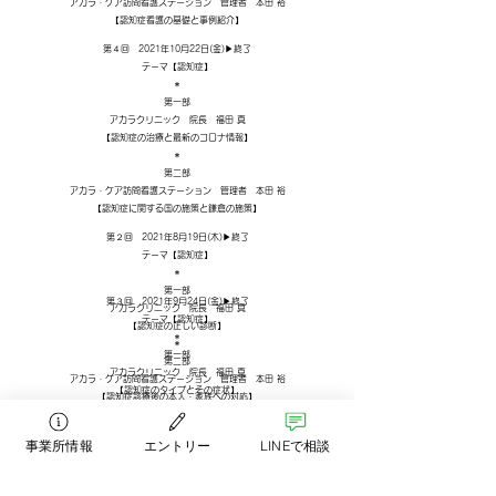
アカラ・ケア訪問看護ステーション 管理者 本田 裕
【認知症看護の基礎と事例紹介】
第４回 2021年10月22日(金)▶︎終了​​
テーマ【認知症】
​＊
第一部
アカラクリニック 院長 福田 真
【認知症の治療と最新のコロナ情報】
＊
第二部
アカラ・ケア訪問看護ステーション 管理者 本田 裕
【認知症に関する国の施策と鎌倉の施策】
第２回 2021年8月19日(木)▶︎終了​​
テーマ【認知症】
​＊
第一部
第３回 2021年9月24日(金)▶︎終了​​
アカラクリニック 院長 福田 真
テーマ【認知症】
【認知症の正しい診断】
​＊
＊
第一部
第二部
アカラクリニック 院長 福田 真
アカラ・ケア訪問看護ステーション 管理者 本田 裕
【認知症のタイプとその症状】
【認知症診療後の本人・家族への対応】
​〜鎌倉市の最新コロナ情報も交えて〜
＊
事業所情報
エントリー
LINEで相談
第二部
アカラ・ケア訪問看護ステーション 管理者 本田 裕
【認知症担当利用者がコロナ感染(疑い)になったら】