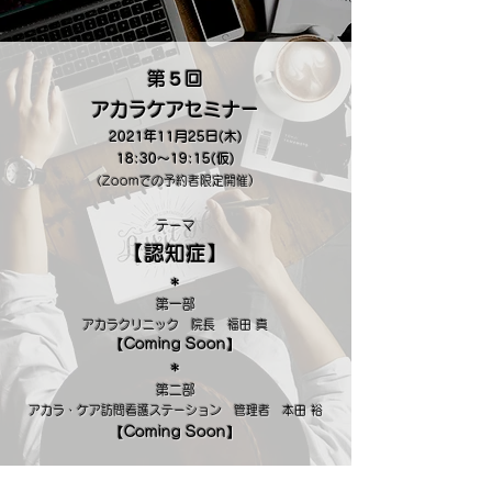
第５回
アカラケアセミナー
2021年11月25日(木)
18:30〜19:15(仮)
）​
​（Zoomでの予約者限定開催
テーマ
【認知症】
​＊
第一部
アカラクリニック 院長
福田 真
【Coming Soon】
＊
第二部
アカラ・ケア訪問看護ステーション 管理者 本田 裕
【Coming Soon】